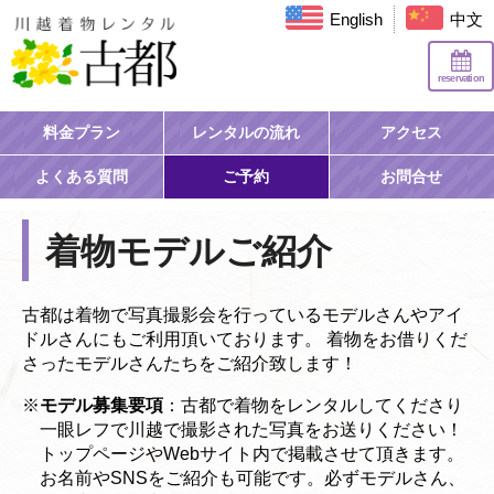
English
中文
reservation
料金プラン
レンタルの流れ
アクセス
よくある質問
ご予約
お問合せ
HOME
着物モデル
着物モデルご紹介
古都は着物で写真撮影会を行っているモデルさんやアイ
ドルさんにもご利用頂いております。 着物をお借りくだ
さったモデルさんたちをご紹介致します！
※
モデル募集要項
：古都で着物をレンタルしてくださり
一眼レフで川越で撮影された写真をお送りください！
トップページやWebサイト内で掲載させて頂きます。
お名前やSNSをご紹介も可能です。必ずモデルさん、