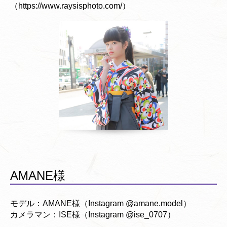
（https://www.raysisphoto.com/）
AMANE様
モデル：AMANE様（Instagram @amane.model）
カメラマン：ISE様（Instagram @ise_0707）